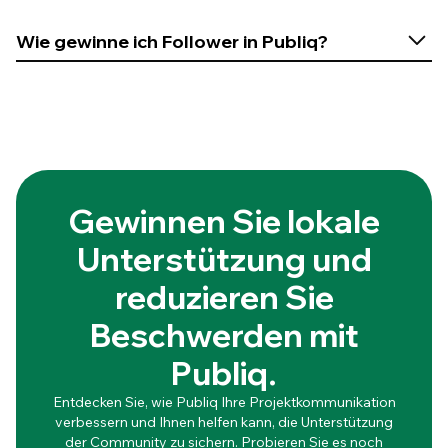
Statistiken einsehen
Wie gewinne ich Follower in Publiq?
Berichte generieren
Pressemitteilungen in lokalen Medien
Briefe an Anwohner
Gewinnen Sie lokale
Banner an Bauzäunen
Unterstützung und
Stadtbeleuchtung
reduzieren Sie
Google-Anzeigen
Beschwerden mit
Projekt-Website
Unternehmensseite
Publiq.
Website der lokalen Behörde
Entdecken Sie, wie Publiq Ihre Projektkommunikation
verbessern und Ihnen helfen kann, die Unterstützung
info@publiq.com.
der Community zu sichern. Probieren Sie es noch