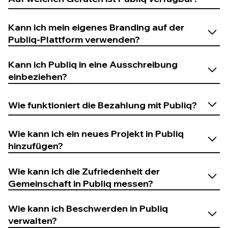
Kann ich mein eigenes Branding auf der
Publiq-Plattform verwenden?
iOS
: Version 9 und höher
Kann ich Publiq in eine Ausschreibung
Android
: Version 5.1 und höher
einbeziehen?
Wie funktioniert die Bezahlung mit Publiq?
Wie kann ich ein neues Projekt in Publiq
hinzufügen?
Wie kann ich die Zufriedenheit der
info@publiq.com
Gemeinschaft in Publiq messen?
Projekte hinzufügen oder bearbeiten
Ankündigungen und Updates veröffentlichen
Wie kann ich Beschwerden in Publiq
Zufriedenheitsumfragen aktivieren und überwachen
verwalten?
Chatten mit Followern