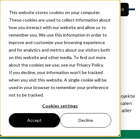
German
Start your project
This website stores cookies on your computer.
These cookies are used to collect information about
how you interact with our website and allow us to
Für wen
Alles rund um
remember you. We use this information in order to
Funktionen
Projekte ansehen
Preise
improve and customize your browsing experience
gesellschaftliches
Über uns
and for analytics and metrics about our visitors both
Demo buchen
Ressourcen
on this website and other media. To find out more
Engagement.
about the cookies we use, see our Privacy Policy.
If you decline, your information won’t be tracked
An einem Ort.
when you visit this website. A single cookie will be
used in your browser to remember your preference
not to be tracked.
Entdecken Sie, wie Publiq Sie dabei unterstützt, Projekte
transparenter umzusetzen, Widerstände in der lokalen
Cookies settings
Gemeinschaft zu reduzieren und die Zufriedenheit aller
Beteiligten zu erhöhen.
Accept
Decline